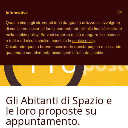
OK
Informativa
Questo sito o gli strumenti terzi da questo utilizzati si avvalgono
di cookie necessari al funzionamento ed utili alle finalità illustrate
nella cookie policy. Se vuoi saperne di più o negare il consenso
a tutti o ad alcuni cookie, consulta la
cookie policy
.
Chiudendo questo banner, scorrendo questa pagina o cliccando
qualunque suo elemento acconsenti all'uso dei cookie.
Gli Abitanti di Spazio e
le loro proposte su
appuntamento.