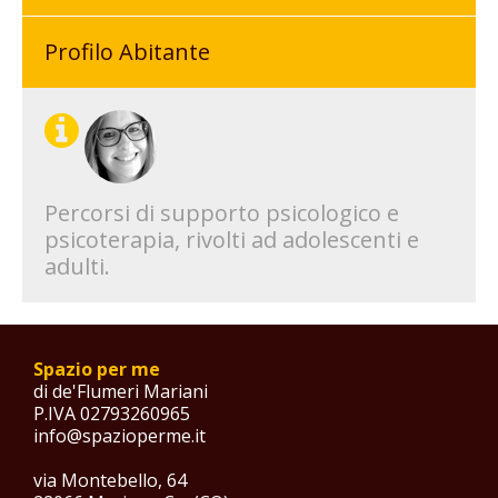
Profilo Abitante
Percorsi di supporto psicologico e
psicoterapia, rivolti ad adolescenti e
adulti.
Spazio per me
di de'Flumeri Mariani
P.IVA 02793260965
info@spazioperme.it
via Montebello, 64