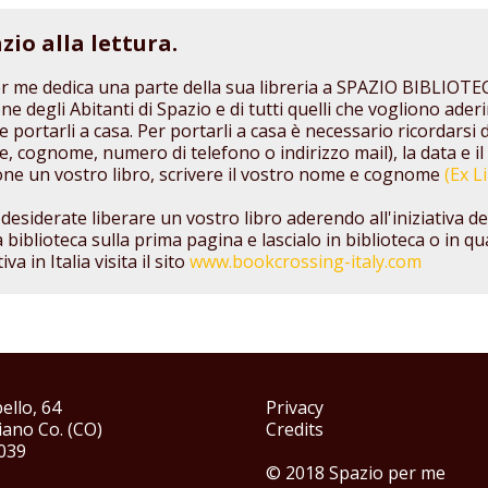
zio alla lettura.
r me dedica una parte della sua libreria a SPAZIO BIBLIOTECA.
e degli Abitanti di Spazio e di tutti quelli che vogliono aderir
le portarli a casa. Per portarli a casa è necessario ricordarsi
e, cognome, numero di telefono o indirizzo mail), la data e il
one un vostro libro, scrivere il vostro nome e cognome
(Ex Li
 desiderate liberare un vostro libro aderendo all'iniziativa d
a biblioteca sulla prima pagina e lascialo in biblioteca o in 
tiva in Italia visita il sito
www.bookcrossing-italy.com
ello, 64
Privacy
ano Co. (CO)
Credits
039
© 2018 Spazio per me