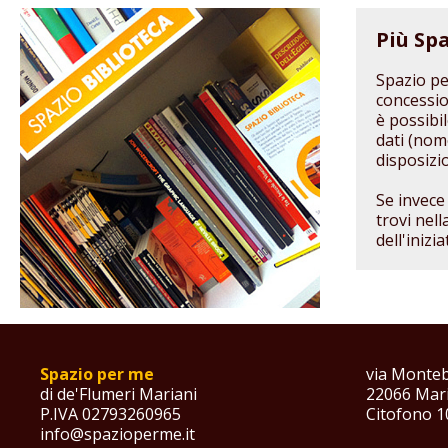
Più Spa
Spazio pe
concession
è possibi
dati (nom
disposizi
Se invece
trovi nell
dell'inizia
Spazio per me
via Monteb
di de'Flumeri Mariani
22066 Mari
P.IVA 02793260965
Citofono 1
info@spazioperme.it