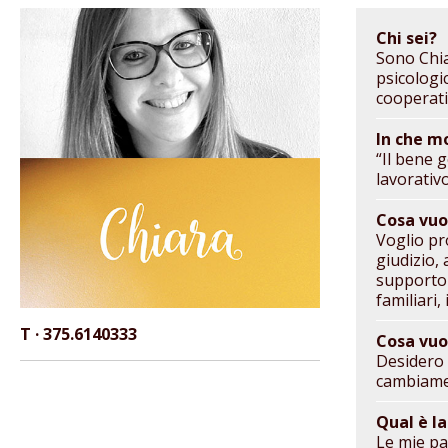
Chi sei?
Sono Chia
psicologi
cooperativ
In che m
“Il bene 
lavorativ
Cosa vuo
Voglio pr
giudizio,
supporto p
familiari,
T · 375.6140333
Cosa vuo
Desidero 
cambiamen
Qual è l
Le mie pa