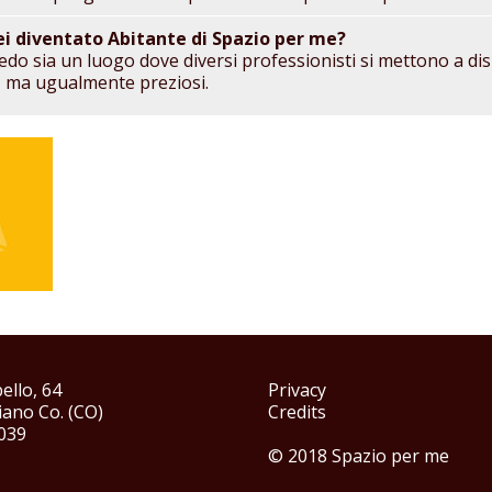
ei diventato Abitante di Spazio per me?
edo sia un luogo dove diversi professionisti si mettono a dis
i, ma ugualmente preziosi.
ello, 64
Privacy
ano Co. (CO)
Credits
039
© 2018 Spazio per me