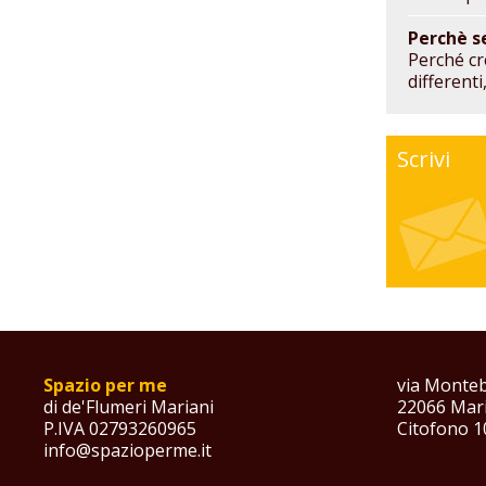
Perchè s
Perché cr
different
Scrivi
Spazio per me
via Monteb
di de'Flumeri Mariani
22066 Mari
P.IVA 02793260965
Citofono 1
info@spazioperme.it