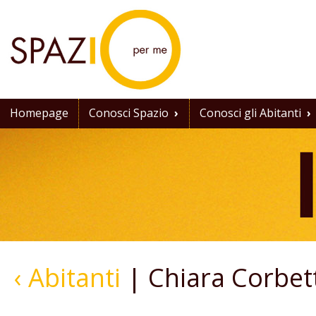
Homepage
Conosci Spazio
›
Conosci gli Abitanti
›
‹ Abitanti
| Chiara Corbet