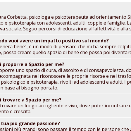
ra Corbetta, psicologa e psicoterapeuta ad orientamento Si
co e psicoterapia con adolescenti, adulti, coppie e famiglie.
a sociale. Seguo percorsi di educazione all’affettività e alla 
odo vuoi avere un impatto positivo sul mondo?
genera bene”, è un modo di pensare che mi ha sempre colpito 
o, possa creare quello spazio di bene che possa poi diventar
i proporre a Spazio per me?
oporre uno spazio di cura, di ascolto e di consapevolezza, d
 accompagnata nel riconoscere le proprie risorse e nel trasfor
sicologico e psicoterapia, rivolti ad adolescenti e adulti. I 
 in base al bisogno portato.
i trovare a Spazio per me?
trovare un luogo accogliente e vivo, dove poter incontrare e
to e crescita.
a tua più grande passione?
ssioni più grandi sono passare il tempo con le persone che 